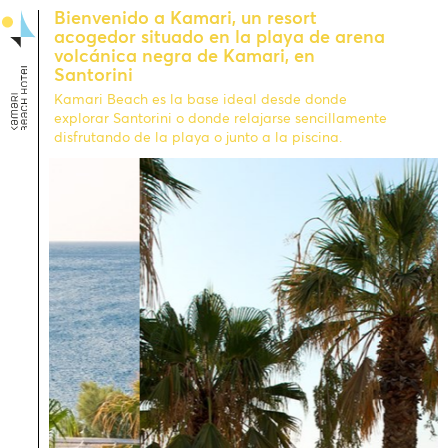
Bienvenido a Kamari, un resort
acogedor situado en la playa de arena
volcánica negra de Kamari, en
Santorini
Kamari Beach es la base ideal desde donde
explorar Santorini o donde relajarse sencillamente
disfrutando de la playa o junto a la piscina.