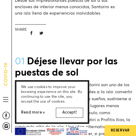
Desde sus impresionantes puestas de sol a sus
enclaves de interior menos conocidos, Santorini es
una isla llena de experiencias inolvidables.
SHARE
01
Déjese llevar por las
COVID-19
puestas de sol
Las seductoras puestas de sol de Santorini son uno de los
We use cookies to improve your
principales atractivos para los visitantes a la isla: convertir
browsing experience on this site. By
continuing to use the site, you
en realidad el idílico momento de sus sueños, sustraerse a
accept the use of cookies.
la multitud e instalarse en uno de los lugares menos
Read more »
Accept!
conocidos para contemplar el crepúsculo, como
Firostefani, Imerovigli, el Faro de Akrotiri o Profitis Ilias, la
cima más alta de la isla. Una idea alternativa es realizar
RESERVAR
un minicrucero a la hora del atardecer, si prefiere disfrutar