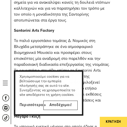
σημεία για να ανακαλύψει κανείς τη δουλειά ντόπιων
καλλιτεχνών και για να παρατηρήσει τον τρόπο με
τον οποίο η μοναδικότητα της Σαντορίνης
αποτυπώνεται στα έργα τους.
Santorini Arts Factory
Το παλιό εργοστάσιο τομάτας Δ. Νομικός στη
Βλυχάδα μετατράπηκε σε ένα ατμοσφαιρικό
Βιομηχανικό Μουσείο και προσφέρει στους
επισκέπτες μία αναδρομή στο παρελθόν και την
παραδοσιακή διαδικασία επεξεργασίας της ντομάτας.
Το εργοστάσιο στεγάζει επίσης το Santorini Arts
Factory (SAF), ένα κέντρο προώθησης της
Χρησιμοποιούμε cookies για να
βελτιώσουμε την εμπειρία
πολιτιστικής δραστηριότητας. Το SAF φιλοξενεί
πλοήγησής σας σε αυτό το site.
καλλιτέχνες απ’ όλον τον κόσμο και το ετήσιο
Συνεχίζοντας να χρησιμοποιείτε το
πρόγραμμα εκδηλώσεων περιλαμβάνει εκθέσεις
site αποδέχεστε τη χρήση cookies.
τέχνης, θεατρικές και μουσικές παραστάσεις και
Περισσότερα »
Αποδέχομαι!
άλλες καλλιτεχνικές εκδηλώσεις.
Μέγαρο Γκύζη
ΚΡΑΤΗΣΗ
Το ιστορικό ενετικό μέγαρο στο οποίο έζησε η