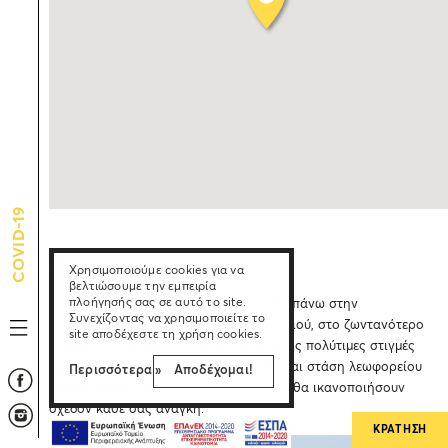
COVID-19
Τοποθεσία
Χρησιμοποιούμε cookies για να
βελτιώσουμε την εμπειρία
πλοήγησής σας σε αυτό το site.
Το ξενοδοχείο Kamari Beach βρίσκεται πάνω στην
Συνεχίζοντας να χρησιμοποιείτε το
εντυπωσιακή μαύρη παραλία του Καμαριού, στο ζωντανότερο
site αποδέχεστε τη χρήση cookies.
σημείο της περιοχής ενώ προστατεύει τις πολύτιμες στιγμές
των διακοπών σας. Πολύ κοντά βρίσκεται στάση λεωφορείου
Περισσότερα »
Αποδέχομαι!
καθώς καταστήματα και υπηρεσίες που θα ικανοποιήσουν
σχεδόν κάθε σας ανάγκη.
ΚΡΑΤΗΣΗ