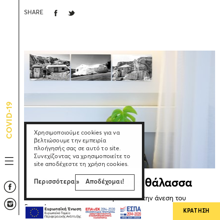
SHARE
COVID-19
Χρησιμοποιούμε cookies για να
βελτιώσουμε την εμπειρία
πλοήγησής σας σε αυτό το site.
Συνεχίζοντας να χρησιμοποιείτε το
site αποδέχεστε τη χρήση cookies.
Διπλό δωμάτιο με θέα θάλασσα
Περισσότερα »
Αποδέχομαι!
Απολαύστε το θαλασσινό αεράκι από την άνεση του
δωματίου σας.
ΚΡΑΤΗΣΗ
ΔΙΑΒΑΣΤΕ ΠΕΡΙΣΣΟΤΕΡΑ