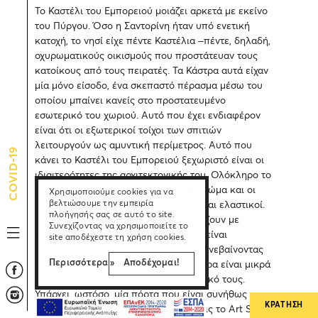
Το Καστέλι του Εμπορειού μοιάζει αρκετά με εκείνο
του Πύργου. Όσο η Σαντορίνη ήταν υπό ενετική
κατοχή, το νησί είχε πέντε Καστέλια –πέντε, δηλαδή,
οχυρωματικούς οικισμούς που προστάτευαν τους
κατοίκους από τους πειρατές. Τα Κάστρα αυτά είχαν
μία μόνο είσοδο, ένα σκεπαστό πέρασμα μέσω του
οποίου μπαίνει κανείς στο προστατευμένο
εσωτερικό του χωριού. Αυτό που έχει ενδιαφέρον
είναι ότι οι εξωτερικοί τοίχοι των σπιτιών
λειτουργούν ως αμυντική περίμετρος. Αυτό που
COVID-19
κάνει το Καστέλι του Εμπορειού ξεχωριστό είναι οι
ιδιαιτερότητες της αρχιτεκτονικής του. Ολόκληρο το
χωριό είναι χτισμένο με ηφαιστειακό χώμα και οι
Χρησιμοποιούμε cookies για να
βελτιώσουμε την εμπειρία
τοίχοι των κτιρίων δείχνουν μαλακοί και ελαστικοί.
πλοήγησής σας σε αυτό το site.
Τα σοκάκια είναι τόσο στενά που μοιάζουν με
Συνεχίζοντας να χρησιμοποιείτε το
διάδρομο ενώ οι είσοδοι των σπιτιών είναι
site αποδέχεστε τη χρήση cookies.
υπερυψωμένες και φτάνεις σε αυτές ανεβαίνοντας
Περισσότερα »
Αποδέχομαι!
στενά και απότομα σκαλιά. Τα παράθυρα είναι μικρά
και είναι δύσκολο να δεις στο εσωτερικό τους.
Υπάρχει, ωστόσο, μία πόρτα που είναι συνήθως
ΚΡΑΤΗΣΗ
ανοικτή και προσκαλεί να ανακαλύψεις το Art Studio