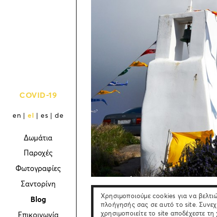
COVID-19
en
el
es
de
Δωμάτια
Παροχές
Φωτογραφίες
Σαντορίνη
Χρησιμοποιούμε cookies για να βελτι
Blog
Το πανηγύρι της Αγίας Ματρώνας που γί
πλοήγησής σας σε αυτό το site. Συνεχ
είναι ένα από τα σημαντικότερα της Σαντ
χρησιμοποιείτε το site αποδέχεστε τη
Επικοινωνία