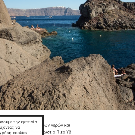
ώσουμε την εμπειρία
 συνδυασμό «κρυστάλλινων νερών και
ίζοντας να
πίων» όπως το διατύπωσε ο Πιερ Υβ
 χρήση cookies.