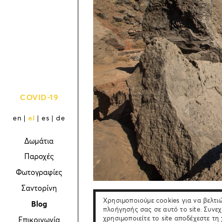
COVID-19
en
el
es
de
Δωμάτια
Παροχές
Φωτογραφίες
Σαντορίνη
Χρησιμοποιούμε cookies για να βελτι
Blog
Ο βυθός της Σαντορίνης αποτελεί έναν
πλοήγησής σας σε αυτό το site. Συνεχ
δραματικά εντυπωσιακών υποβρύχιων το
χρησιμοποιείτε το site αποδέχεστε τη
Επικοινωνία