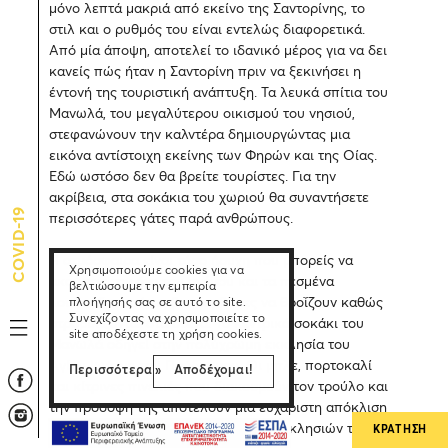
μόνο λεπτά μακριά από εκείνο της Σαντορίνης, το
στιλ και ο ρυθμός του είναι εντελώς διαφορετικά.
Από μία άποψη, αποτελεί το ιδανικό μέρος για να δει
κανείς πώς ήταν η Σαντορίνη πριν να ξεκινήσει η
έντονή της τουριστική ανάπτυξη. Τα λευκά σπίτια του
Μανωλά, του μεγαλύτερου οικισμού του νησιού,
στεφανώνουν την καλντέρα δημιουργώντας μια
εικόνα αντίστοιχη εκείνης των Φηρών και της Οίας.
Εδώ ωστόσο δεν θα βρείτε τουρίστες. Για την
ακρίβεια, στα σοκάκια του χωριού θα συναντήσετε
COVID-19
περισσότερες γάτες παρά ανθρώπους.
Η ατμόσφαιρα είναι τόσο ήσυχη που μπορείς να
Χρησιμοποιούμε cookies για να
ακούσεις τον ήχο του ανέμου και τα πεσμένα
βελτιώσουμε την εμπειρία
λουλούδια από τις βουκαμβίλιες να θροΐζουν καθώς
πλοήγησής σας σε αυτό το site.
Συνεχίζοντας να χρησιμοποιείτε το
στροβιλίζονται στα στενά. Το κεντρικό σοκάκι του
site αποδέχεστε τη χρήση cookies.
Μανωλά οδηγεί στην πολύχρωμη εκκλησία του
Αγίου Ιωάννη του Πρόδρομου. Οι μπλε, πορτοκαλί
Περισσότερα »
Αποδέχομαι!
και κίτρινες πινελιές που διακοσμούν τον τρούλο και
την πρόσοψή της αποτελούν μια ευχάριστη απόκλιση
από το τυπικό μπλε και λευκό των εκκλησιών των
ΚΡΑΤΗΣΗ