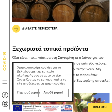
ΔΙΑΒΑΣΤΕ ΠΕΡΙΣΣΟΤΕΡΑ
Ξεχωριστά τοπικά προϊόντα
COVID-19
Όλα είναι πιο… νόστιμα στη Σαντορίνη κι ο λόγος για τον
οποίον οι τοπικές ποικιλίες ξεχωρίζουν σε επίπεδο γεύσης
Χρησιμοποιούμε cookies για να
είναι το ηφαιστειακό έδαφος στο οποίο φυτρώνουν. Μη
βελτιώσουμε την εμπειρία
φύγετε από το νησί πριν να δοκιμάσετε τα παρακάτω:
πλοήγησής σας σε αυτό το site.
Συνεχίζοντας να χρησιμοποιείτε το
Ντοματάκι Σαντορίνης Το ντοματάκι της Σαντορίνης αποτελεί
site αποδέχεστε τη χρήση cookies.
μια μοναδική τοπική...
Περισσότερα »
Αποδέχομαι!
ΚΡΑΤΗΣΗ